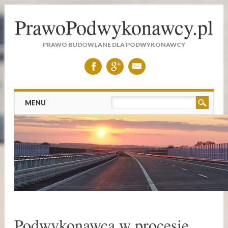
PrawoPodwykonawcy.pl
PRAWO BUDOWLANE DLA PODWYKONAWCY
Main menu
Skip to content
MENU
Podwykonawca w procesie