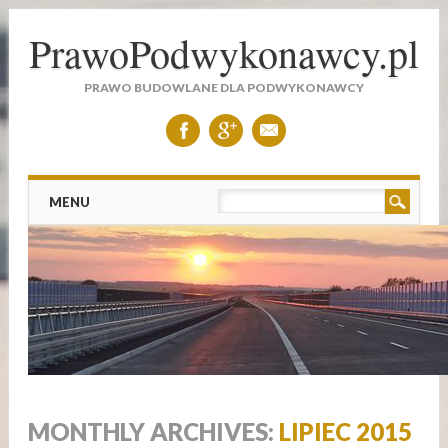
PrawoPodwykonawcy.pl
PRAWO BUDOWLANE DLA PODWYKONAWCY
Main menu
Skip to content
MENU
MONTHLY ARCHIVES:
LIPIEC 2015